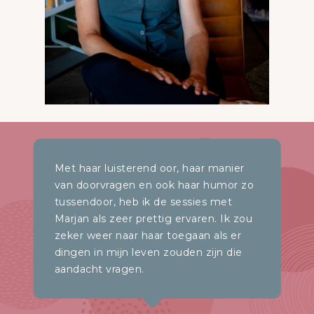
Met haar luisterend oor, haar manier
van doorvragen en ook haar humor zo
tussendoor, heb ik de sessies met
Marjan als zeer prettig ervaren. Ik zou
zeker weer naar haar toegaan als er
dingen in mijn leven zouden zijn die
aandacht vragen.